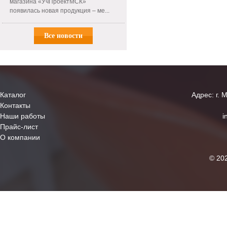
магазина «УчПроектМСК»
появилась новая продукция – ме...
Все новости
Каталог
Адрес: г. 
Контакты
Наши работы
i
Прайс-лист
О компании
© 20