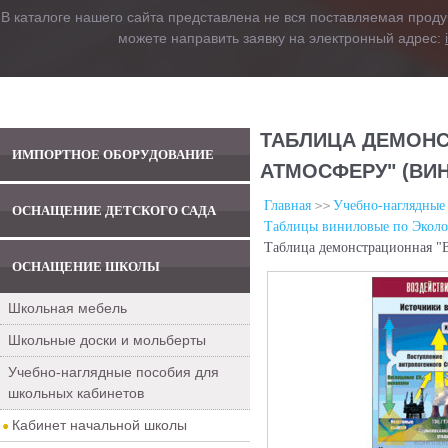
В каталоге нашего сайта представлена не вся поставляемая проду
можете направить заявку на электронный адрес:
ТАБЛИЦА ДЕМОНС
ИМПОРТНОЕ ОБОРУДОВАНИЕ
АТМОСФЕРУ" (ВИН
Главная
Учебно-наглядные
ОСНАЩЕНИЕ ДЕТСКОГО САДА
Таблицы виниловые по Эколо
Таблица демонстрационная "В
ОСНАЩЕНИЕ ШКОЛЫ
Школьная мебель
Школьные доски и мольберты
Учебно-наглядные пособия для
школьных кабинетов
Кабинет начальной школы