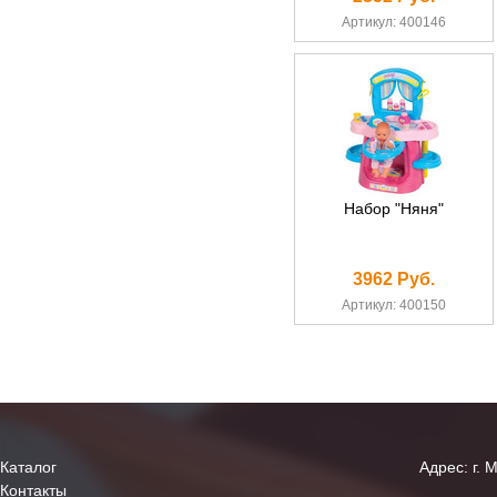
Артикул: 400146
Набор "Няня"
3962 Руб.
Артикул: 400150
Каталог
Адрес: г. 
Контакты