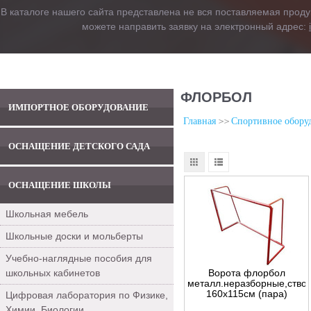
В каталоге нашего сайта представлена не вся поставляемая проду
можете направить заявку на электронный адрес:
ФЛОРБОЛ
ИМПОРТНОЕ ОБОРУДОВАНИЕ
Главная
Спортивное обору
ОСНАЩЕНИЕ ДЕТСКОГО САДА
ОСНАЩЕНИЕ ШКОЛЫ
Школьная мебель
Школьные доски и мольберты
Учебно-наглядные пособия для
школьных кабинетов
Ворота флорбол
металл.неразборные,ство
160х115см (пара)
Цифровая лаборатория по Физике,
Химии, Биологии