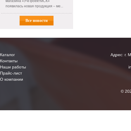
магазина «УчПроектМСК»
появилась новая продукция – ме...
Все новости
Каталог
Адрес: г. 
Контакты
Наши работы
i
Прайс-лист
О компании
© 20