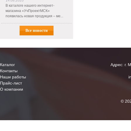
14.08.2020
В каталоге нашего интернет-
магазина «УчПроектМСК»
появилась новая продукция – ме...
Все новости
Каталог
Адрес: г. 
Контакты
Наши работы
i
Прайс-лист
О компании
© 20