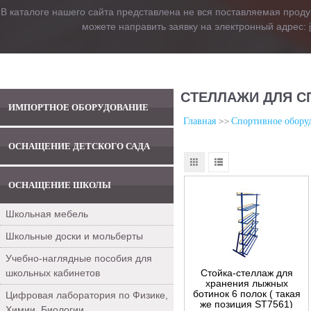
В каталоге нашего сайта представлена не вся поставляемая проду
можете направить заявку на электронный адрес:
СТЕЛЛАЖИ ДЛЯ С
ИМПОРТНОЕ ОБОРУДОВАНИЕ
Главная
Спортивное обору
ОСНАЩЕНИЕ ДЕТСКОГО САДА
ОСНАЩЕНИЕ ШКОЛЫ
Школьная мебель
Школьные доски и мольберты
Учебно-наглядные пособия для
школьных кабинетов
Стойка-стеллаж для
хранения лыжных
ботинок 6 полок ( такая
Цифровая лаборатория по Физике,
же позиция ST7561)
Химии, Биологии