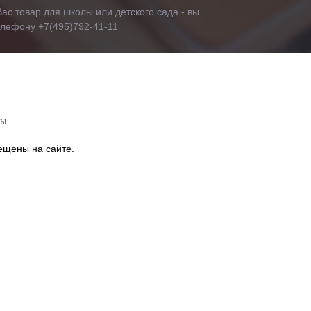
ас товар для школы или детского сада - вы
телефону +7(495)792-41-11
ны
ещены на сайте.