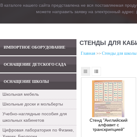
В каталоге нашего сайта представлена не вся поставляемая проду
можете направить заявку на электронный адрес:
СТЕНДЫ ДЛЯ КАБ
ИМПОРТНОЕ ОБОРУДОВАНИЕ
Главная
Стенды для школы
ОСНАЩЕНИЕ ДЕТСКОГО САДА
ОСНАЩЕНИЕ ШКОЛЫ
Школьная мебель
Школьные доски и мольберты
Учебно-наглядные пособия для
школьных кабинетов
Стенд "Английский
алфавит с
транскрипцией"
Цифровая лаборатория по Физике,
Химии, Биологии