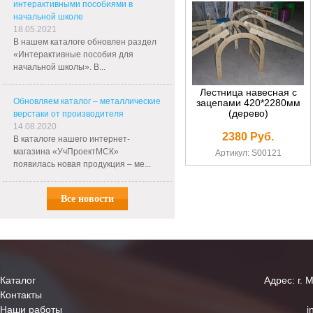
интерактивными пособиями в
начальной школе
18.05.2021
В нашем каталоге обновлен раздел
«Интерактивные пособия для
начальной школы». В...
Лестница навесная с
Обновляем каталог – металлические
зацепами 420*2280мм
(дерево)
верстаки от производителя
14.08.2020
2380 Руб.
В каталоге нашего интернет-
магазина «УчПроектМСК»
Артикул: S00121
появилась новая продукция – ме...
Все новости
Каталог
Адрес: г. 
Контакты
Наши работы
i