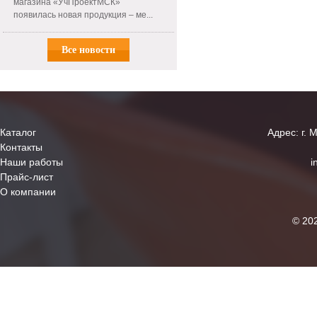
магазина «УчПроектМСК»
появилась новая продукция – ме...
Все новости
Каталог
Адрес: г. 
Контакты
Наши работы
i
Прайс-лист
О компании
© 20