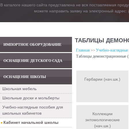
В каталоге нашего сайта представлена не вся поставляемая проду
можете направить заявку на электронный адрес:
ТАБЛИЦЫ ДЕМОНС
ИМПОРТНОЕ ОБОРУДОВАНИЕ
Главная
Учебно-наглядные
Таблицы демонстрационные (
ОСНАЩЕНИЕ ДЕТСКОГО САДА
ОСНАЩЕНИЕ ШКОЛЫ
Гербарии (нач.шк.)
Школьная мебель
Школьные доски и мольберты
Учебно-наглядные пособия для
школьных кабинетов
Коллекции
энтомологические
Кабинет начальной школы
(нач.шк.)