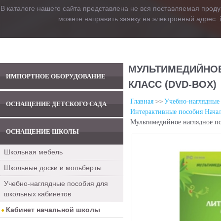
В каталоге нашего сайта представлена не вся поставляемая проду
можете направить заявку на электронный адрес:
МУЛЬТИМЕДИЙНОЕ
ИМПОРТНОЕ ОБОРУДОВАНИЕ
КЛАСС (DVD-BOX)
Главная
Учебно-наглядные
ОСНАЩЕНИЕ ДЕТСКОГО САДА
Интерактивные пособия Нача
Мультимедийное наглядное по
ОСНАЩЕНИЕ ШКОЛЫ
Школьная мебель
Школьные доски и мольберты
Учебно-наглядные пособия для
школьных кабинетов
Кабинет начальной школы