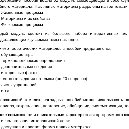
содержание пособия вошли 52 модуля, совмещающих в себе фун
бного материала. Наглядные материалы разделены на три тематич
Жизненные процессы
Материалы и их свойства
Физические процессы
ждый модуль состоит из большого набора интерактивных илл
дставляющих изучаемые темы наглядно.
имо теоретических материалов в пособии представлены:
обучающие игры
терминологические определения
дополнительные сведения
интересные факты
тестовые задания по темам (по 20 вопросов)
листы упражнений
и т.д.
ерактивный комплект наглядных пособий можно использовать на
ериала, закрепление, повторение, обобщение, систематизация, те
ие возможности и описательные характеристики программного ко
использование интерактивной доски
доступная и простая форма подачи материала