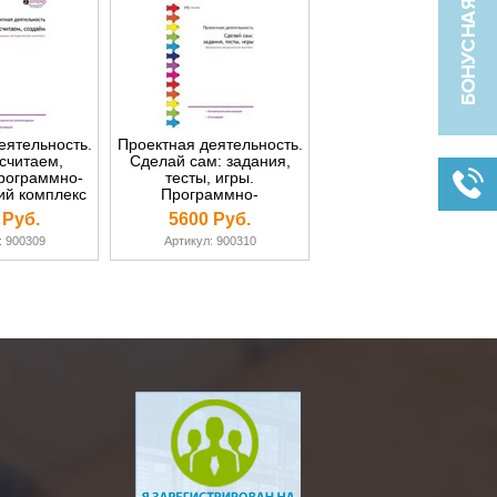
еятельность.
Проектная деятельность.
считаем,
Сделай сам: задания,
рограммно-
тесты, игры.
ий комплекс
Программно-
-box)
методический комплекс
 Руб.
5600 Руб.
(DVD-box)
: 900309
Артикул: 900310