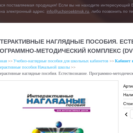
вся поставляемая продукция! Если вы не находите интересующий В
 на электронный адрес:
info@uchproektmsk.ru
, либо позвонить по 
ТЕРАКТИВНЫЕ НАГЛЯДНЫЕ ПОСОБИЯ. ЕСТ
ОГРАММНО-МЕТОДИЧЕСКИЙ КОМПЛЕКС (DV
вная
Учебно-наглядные пособия для школьных кабинетов
Кабинет 
ерактивные пособия Начальной школы
ерактивные наглядные пособия. Естествознание. Программно-методичес
Арти
Нали
Стои