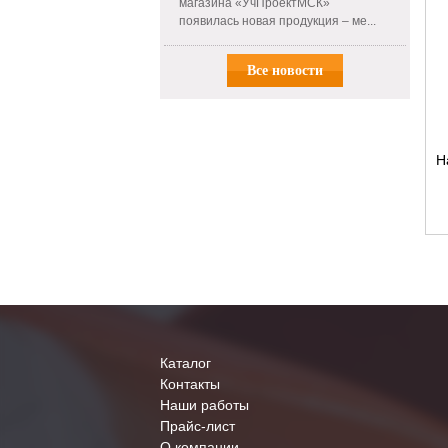
магазина «УчПроектМСК»
появилась новая продукция – ме...
Все новости
Н
м
Каталог
Контакты
Наши работы
Прайс-лист
О компании