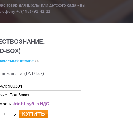
ас товар для школы или детского сада - вы
телефону +7(495)792-41-11
ЕСТВОЗНАНИЕ.
D-BOX)
начальной школы
кий комплекс (DVD-box)
кул: 900304
чие: Под Заказ
5600
мость:
руб. c НДС
КУПИТЬ