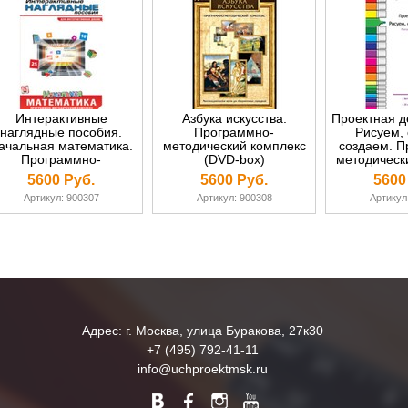
Интерактивные
Азбука искусства.
Проектная д
наглядные пособия.
Программно-
Рисуем, 
ачальная математика.
методический комплекс
создаем. П
Программно-
(DVD-box)
методическ
етодический комплекс
(DVD
5600 Руб.
5600 Руб.
5600
(DVD-box)
Артикул: 900307
Артикул: 900308
Артикул
Адрес: г. Москва, улица Буракова, 27к30
+7 (495) 792-41-11
info@uchproektmsk.ru