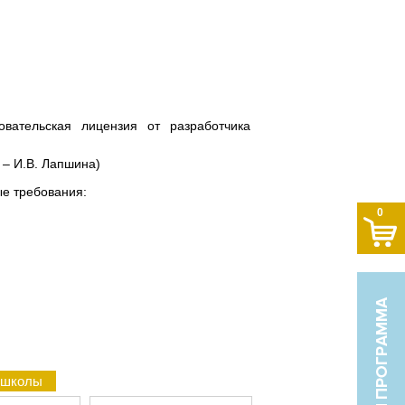
вательская лицензия от разработчика
 – И.В. Лапшина)
е требования:
0
й школы