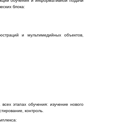
кции обучения и информативной подачи
еских блока:
юстраций и мультимедийных объектов,
 всех этапах обучения: изучение нового
стирование, контроль.
мплекса: