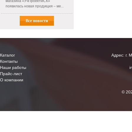
магазина «УчПроектМСК»
появилась новая продукция – ме...
Все новости
Каталог
Адрес: г. 
Контакты
Наши работы
i
Прайс-лист
О компании
© 20