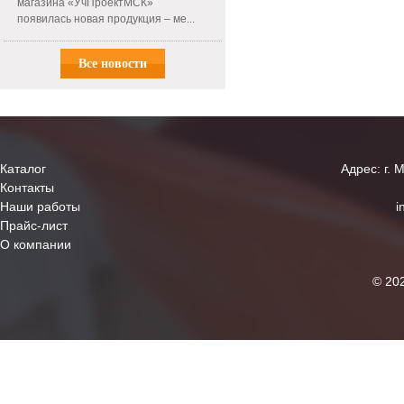
магазина «УчПроектМСК»
появилась новая продукция – ме...
Все новости
Каталог
Адрес: г. 
Контакты
Наши работы
i
Прайс-лист
О компании
© 20