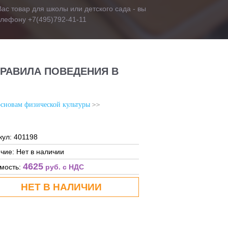
ас товар для школы или детского сада - вы
телефону +7(495)792-41-11
ПРАВИЛА ПОВЕДЕНИЯ В
основам физической культуры
кул: 401198
чие: Нет в наличии
4625
мость:
руб. c НДС
НЕТ В НАЛИЧИИ