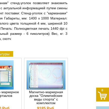
ам" стенд-уголок позволяет знакомить
 с актуальной информацией путем смены
т поставки: Стенд-уголок с "карманами"
я Габариты, мм: 1400 х 1000 Материал:
елого цвета толщиной 4 мм, шириной 10
Печать: Полноцветная печать 1440 dpi с
ый размер - 6 пиколитров) Вес, кг: 3
, скотч
льтуры
0
о маркерное
Магнитно-маркерная
ртзалов
доска "Олимпийские
виды спорта" с
комплектом
тематических магнитов
0 Руб.
9185 Руб.