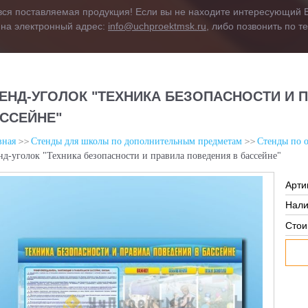
вся поставляемая продукция! Если вы не находите интересующий В
 на электронный адрес:
info@uchproektmsk.ru
, либо позвонить по 
ЕНД-УГОЛОК "ТЕХНИКА БЕЗОПАСНОСТИ И 
ССЕЙНЕ"
вная
Стенды для школы по дополнительным предметам
Стенды по 
нд-уголок "Техника безопасности и правила поведения в бассейне"
Арти
Нали
Стои