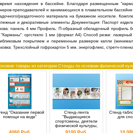
 время нахождения в бассейне. Благодаря размещенным "карман
неров-преподавателей и занимающихся в плавательном бассейне
адочного/раздаточного материала на бумажном носителе. Комплек
пежные и декоративные элементы Документация: Паспорт издели
ова: панель 4 мм Профиль: П-образный обкладочный профиль б
"Карманы": оргстекло 1 мм (формат А4) Способ резки: лазерный 
тибликовым покрытием и переменным размером капли (минимальн
ковка: Трехслойный гофрокартон 5 мм, энергофлекс, стретч-пленка
охожие товары из категории Стенды по основам физической ку
тенд "Оказание первой
Стенд-лента
Стенд-табл
помощи на воде"
"Выдающиеся
для спо
спортсмены, деятели
физической культуры,
спорта и Олимпийского
4060 Руб.
9100 Руб.
10 08