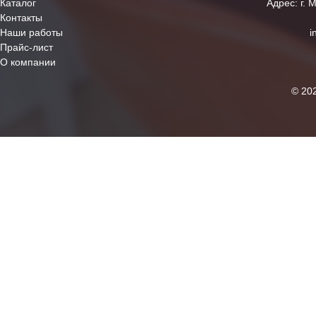
Каталог
Адрес: г. 
Контакты
Наши работы
i
Прайс-лист
О компании
© 20