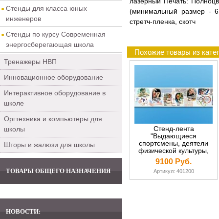
лазерный Печать: Полноц
Стенды для класса юных
(минимальный размер - 6 
инженеров
стретч-пленка, скотч
Стенды по курсу Современная
энергосберегающая школа
Похожие товары из кате
Тренажеры НВП
Инновационное оборудование
Интерактивное оборудование в
школе
Оргтехника и компьютеры для
Стенд-лента
школы
"Выдающиеся
спортсмены, деятели
Шторы и жалюзи для школы
физической культуры,
спорта и Олимпийского
9100 Руб.
движения"
ТОВАРЫ ОБЩЕГО НАЗНАЧЕНИЯ
Артикул: 401200
НОВОСТИ: