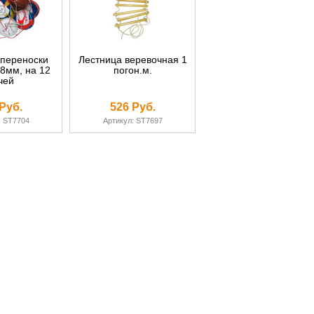
 переноски
Лестница веревочная 1
8мм, на 12
погон.м.
чей
Руб.
526 Руб.
: ST7704
Артикул: ST7697