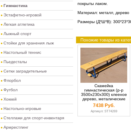
покрыты лаком.
Гимнастика
Материал: металл, дерево
Эстафетно-игровой
Размеры (Д*Ш*В): 300*23*3
Легкая атлетика
Лыжный спорт
Похожие товары из кате
Стойки для хранения лыж
Настольный теннис
Пьедесталы
Сетки заградительные
Флорбол
Скамейка
Футбол
гимнастическая (р-р
3500х230х300) клееное
дерево, металические
Хоккей
ножки
7438 Руб.
Настольно-игровые
Артикул: ST74269
Стеллажи для спорт-инвентаря
Армрестлинг