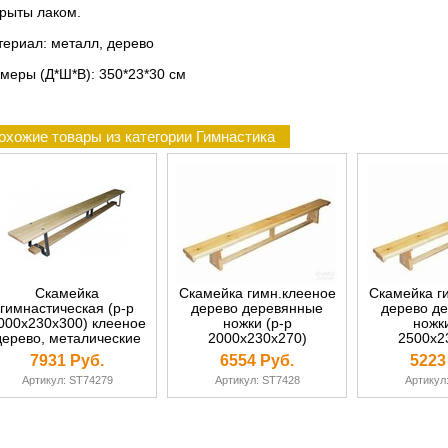
рыты лаком.
ериал: металл, дерево
меры (Д*Ш*В): 350*23*30 см
охожие товары из категории Гимнастика
Скамейка
Скамейка гимн.клееное
Скамейка г
гимнастическая (р-р
дерево деревянные
дерево д
000х230х300) клееное
ножки (р-р
ножки
дерево, металические
2000х230х270)
2500х2
ножки
7931 Руб.
6554 Руб.
5223
Артикул: ST74279
Артикул: ST7428
Артикул