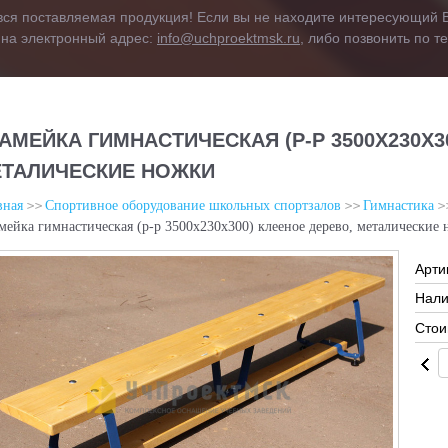
вся поставляемая продукция! Если вы не находите интересующий В
 на электронный адрес:
info@uchproektmsk.ru
, либо позвонить по 
АМЕЙКА ГИМНАСТИЧЕСКАЯ (Р-Р 3500Х230Х3
ТАЛИЧЕСКИЕ НОЖКИ
вная
Спортивное оборудование школьных спортзалов
Гимнастика
мейка гимнастическая (р-р 3500х230х300) клееное дерево, металические
Арти
Нали
Стои