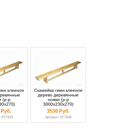
имн.клееное
Скамейка гимн.клееное
еревянные
дерево деревянные
 (р-р
ножки (р-р
30х270)
3000х230х270)
 Руб.
3536 Руб.
: ST7429
Артикул: ST7430