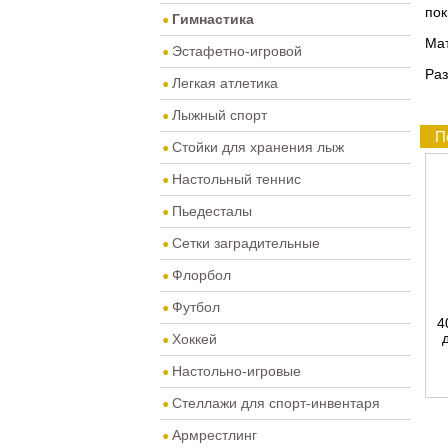
пок
Гимнастика
Мат
Эстафетно-игровой
Раз
Легкая атлетика
Лыжный спорт
П
Стойки для хранения лыж
Настольный теннис
Пьедесталы
Сетки заградительные
Флорбол
Футбол
4
Хоккей
Настольно-игровые
Стеллажи для спорт-инвентаря
Армрестлинг