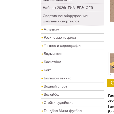
Наборы 2026г. ГИА, ЕГЭ, ОГЭ
Спортивное оборудование
школьных спортзалов
Атлетизм
Резиновые коврики
Фитнес и хореография
Бадминтон
Баскетбол
Бокс
0
Большой теннис
О
Водный спорт
Волейбол
Ги
обо
Стойки судейские
Ги
Гандбол Мини-футбол
Ве