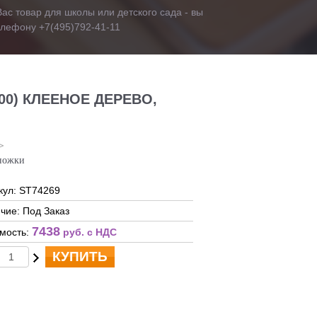
ас товар для школы или детского сада - вы
телефону +7(495)792-41-11
00) КЛЕЕНОЕ ДЕРЕВО,
 ножки
кул: ST74269
чие: Под Заказ
7438
мость:
руб. c НДС
КУПИТЬ