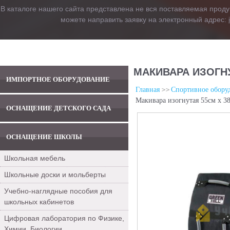
В каталоге нашего сайта представлена не вся поставляемая проду
можете направить заявку на электронный адрес:
МАКИВАРА ИЗОГНУ
ИМПОРТНОЕ ОБОРУДОВАНИЕ
Главная
Спортивное обору
Макивара изогнутая 55см х 38
ОСНАЩЕНИЕ ДЕТСКОГО САДА
ОСНАЩЕНИЕ ШКОЛЫ
Школьная мебель
Школьные доски и мольберты
Учебно-наглядные пособия для
школьных кабинетов
Цифровая лаборатория по Физике,
Химии, Биологии