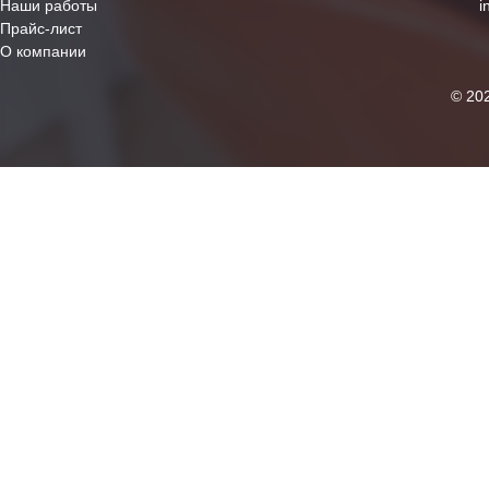
Наши работы
i
Прайс-лист
О компании
© 20