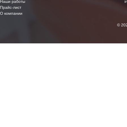
Наши работы
i
Прайс-лист
О компании
© 20