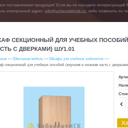
вся поставляемая продукция! Если вы не находите интересующий В
 на электронный адрес:
info@uchproektmsk.ru
, либо позвонить по 
АФ СЕКЦИОННЫЙ ДЛЯ УЧЕБНЫХ ПОСОБИЙ 
СТЬ С ДВЕРКАМИ) ШУ1.01
вная
Школьная мебель
Шкафы для учебных кабинетов
ф секционный для учебных пособий (верхняя и нижняя часть с дверкам
Арти
Нали
Стои
Ха