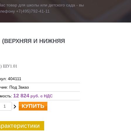
ас товар для школы или детского сада - вы
телефону +7(495)792-41-11
(ВЕРХНЯЯ И НИЖНЯЯ
и) ШУ1.01
кул: 404111
чие: Под Заказ
12 824
мость:
руб. c НДС
КУПИТЬ
рактеристики