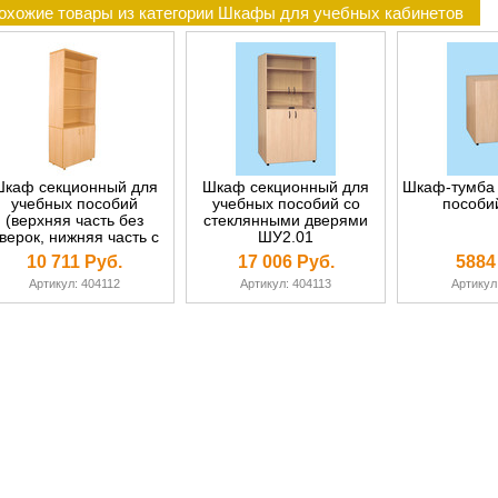
охожие товары из категории Шкафы для учебных кабинетов
каф секционный для
Шкаф секционный для
Шкаф-тумба 
учебных пособий
учебных пособий со
пособи
(верхняя часть без
стеклянными дверями
верок, нижняя часть с
ШУ2.01
дверками) ШС2.01
10 711 Руб.
17 006 Руб.
5884
Артикул: 404112
Артикул: 404113
Артикул