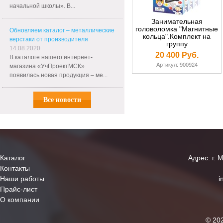
начальной школы». В...
Занимательная
головоломка "Магнитные
Обновляем каталог – металлические
кольца".Комплект на
верстаки от производителя
группу
14.08.2020
20 400 Руб.
В каталоге нашего интернет-
Артикул: 900924
магазина «УчПроектМСК»
появилась новая продукция – ме...
Все новости
Каталог
Адрес: г. 
Контакты
Наши работы
i
Прайс-лист
О компании
© 20