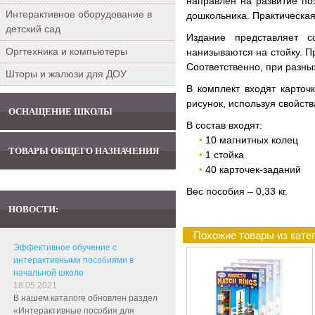
направлен на развитие по
Интерактивное оборудование в
дошкольника. Практическая
детский сад
Издание представляет с
Оргтехника и компьютеры
нанизываются на стойку. П
Соответственно, при разны
Шторы и жалюзи для ДОУ
В комплект входят карточ
рисунок, используя свойст
ОСНАЩЕНИЕ ШКОЛЫ
В состав входят:
10 магнитных колец
ТОВАРЫ ОБЩЕГО НАЗНАЧЕНИЯ
1 стойка
40 карточек-заданий
Вес пособия – 0,33 кг.
НОВОСТИ:
Похожие товары из кате
Эффективное обучение с
интерактивными пособиями в
начальной школе
18.05.2021
В нашем каталоге обновлен раздел
«Интерактивные пособия для