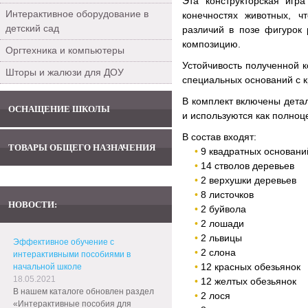
Эта конструкторская игр
Интерактивное оборудование в
конечностях животных, ч
детский сад
различий в позе фигурок 
композицию.
Оргтехника и компьютеры
Устойчивость полученной к
Шторы и жалюзи для ДОУ
специальных оснований с 
В комплект включены дета
ОСНАЩЕНИЕ ШКОЛЫ
и используются как полноц
В состав входят:
ТОВАРЫ ОБЩЕГО НАЗНАЧЕНИЯ
9 квадратных основан
14 стволов деревьев
2 верхушки деревьев
8 листочков
НОВОСТИ:
2 буйвола
2 лошади
2 львицы
Эффективное обучение с
2 слона
интерактивными пособиями в
12 красных обезьянок
начальной школе
18.05.2021
12 желтых обезьянок
В нашем каталоге обновлен раздел
2 лося
«Интерактивные пособия для