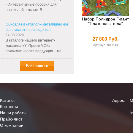
«Интерактивные пособия для
начальной школы». В...
Набор Полидрон Гигант
"Платоновы тела"
Обновляем каталог – металлические
верстаки от производителя
14.08.2020
27 800 Руб.
В каталоге нашего интернет-
Артикул: 900844
магазина «УчПроектМСК»
появилась новая продукция – ме...
Все новости
Каталог
Адрес: г. 
Контакты
Наши работы
i
Прайс-лист
О компании