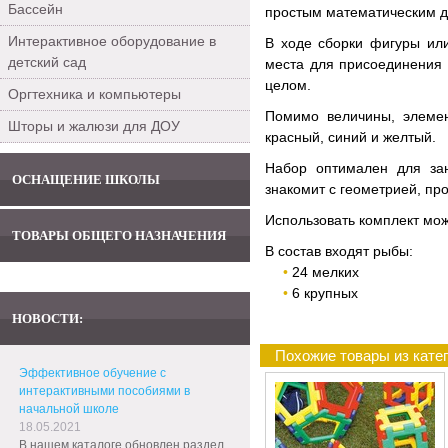
Бассейн
простым математическим д
Интерактивное оборудование в
В ходе сборки фигуры ил
детский сад
места для присоединения 
целом.
Оргтехника и компьютеры
Помимо величины, элемен
Шторы и жалюзи для ДОУ
красный, синий и желтый.
Набор оптимален для зан
ОСНАЩЕНИЕ ШКОЛЫ
знакомит с геометрией, пр
Использовать комплект мож
ТОВАРЫ ОБЩЕГО НАЗНАЧЕНИЯ
В состав входят рыбы:
24 мелких
6 крупных
НОВОСТИ:
Похожие товары из кат
Эффективное обучение с
интерактивными пособиями в
начальной школе
18.05.2021
В нашем каталоге обновлен раздел