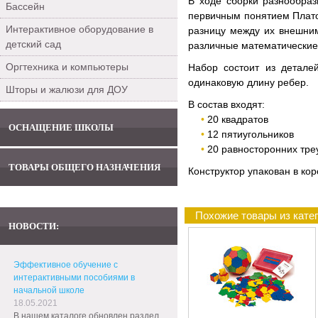
В ходе сборки разнообраз
Бассейн
первичным понятием Плато
Интерактивное оборудование в
разницу между их внешним
детский сад
различные математические
Оргтехника и компьютеры
Набор состоит из детале
одинаковую длину ребер.
Шторы и жалюзи для ДОУ
В состав входят:
20 квадратов
ОСНАЩЕНИЕ ШКОЛЫ
12 пятиугольников
20 равносторонних тре
ТОВАРЫ ОБЩЕГО НАЗНАЧЕНИЯ
Конструктор упакован в кор
Похожие товары из кат
НОВОСТИ:
Эффективное обучение с
интерактивными пособиями в
начальной школе
18.05.2021
В нашем каталоге обновлен раздел