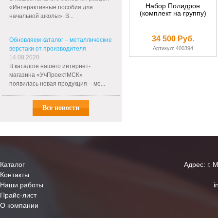
Набор Полидрон
«Интерактивные пособия для
(комплект на группу)
начальной школы». В...
34 500 Руб.
Обновляем каталог – металлические
верстаки от производителя
Артикул: 400394
14.08.2020
В каталоге нашего интернет-
магазина «УчПроектМСК»
появилась новая продукция – ме...
Все новости
Каталог
Адрес: г. 
Контакты
Наши работы
i
Прайс-лист
О компании