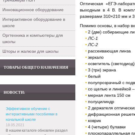
Тренажеры НВП
Оптическая «ЕГЭ-лабора
Инновационное оборудование
выходным в 4 В. В компл
размерами 310×210 мм и 3
Интерактивное оборудование в
школе
Помимо основы, в набор в
2 (две) собирающие л
Оргтехника и компьютеры для
ЛС-1
школы
ЛС-2
рассеивающая линза
Шторы и жалюзи для школы
зеркало
осветитель (светодиод)
ТОВАРЫ ОБЩЕГО НАЗНАЧЕНИЯ
3 (три) экрана
белый
полупрозрачный с под
со щелью и линейкой 
НОВОСТИ:
мерная лента 150 см
полуцилиндр
2 держателя оптически
Эффективное обучение с
дифракционная решет
интерактивными пособиями в
начальной школе
коврик
18.05.2021
4 (четыре) булавки
В нашем каталоге обновлен раздел
плоскопараллельная п