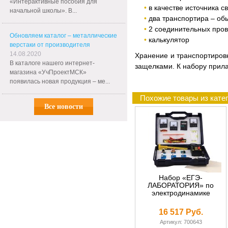
«Интерактивные пособия для
в качестве источника с
начальной школы». В...
два транспортира – об
2 соединительных про
Обновляем каталог – металлические
калькулятор
верстаки от производителя
14.08.2020
Хранение и транспортиров
В каталоге нашего интернет-
защелками. К набору прила
магазина «УчПроектМСК»
появилась новая продукция – ме...
Похожие товары из катег
Все новости
Набор «ЕГЭ-
ЛАБОРАТОРИЯ» по
электродинамике
16 517 Руб.
Артикул: 700643