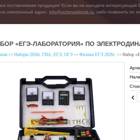
вся поставляемая продукция! Если вы не находите интересующий В
 на электронный адрес:
info@uchproektmsk.ru
, либо позвонить по 
БОР «ЕГЭ-ЛАБОРАТОРИЯ» ПО ЭЛЕКТРОДИ
вная
Наборы 2026г. ГИА, ЕГЭ, ОГЭ
Физика ЕГЭ 2026г.
Набор «
Арти
Нали
Стои