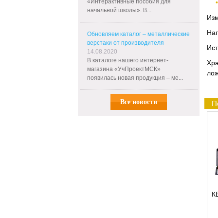
«Интерактивные пособия для
начальной школы». В...
Изм
Нап
Обновляем каталог – металлические
верстаки от производителя
Ист
14.08.2020
В каталоге нашего интернет-
Хр
магазина «УчПроектМСК»
лож
появилась новая продукция – ме...
Все новости
П
К
М