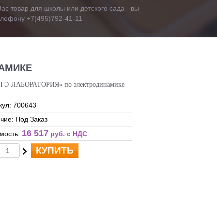
ас товар для школы или детского сада - вы
телефону +7(495)792-41-11
НАМИКЕ
ЕГЭ-ЛАБОРАТОРИЯ» по электродинамике
кул: 700643
чие: Под Заказ
16 517
мость:
руб. c НДС
КУПИТЬ