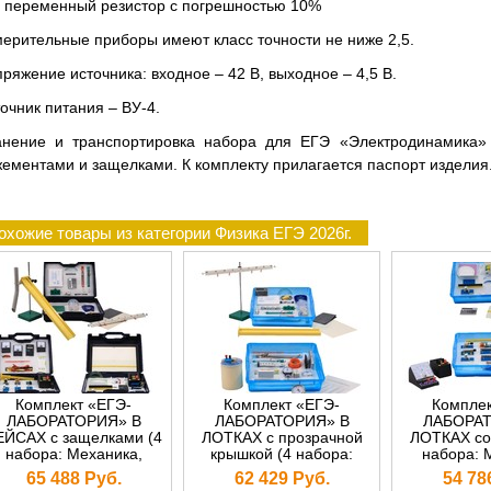
переменный резистор с погрешностью 10%
ерительные приборы имеют класс точности не ниже 2,5.
ряжение источника: входное – 42 В, выходное – 4,5 В.
очник питания – ВУ-4.
анение и транспортировка набора для ЕГЭ «Электродинамика»
ементами и защелками. К комплекту прилагается паспорт изделия
охожие товары из категории Физика ЕГЭ 2026г.
Комплект «ЕГЭ-
Комплект «ЕГЭ-
Комплек
ЛАБОРАТОРИЯ» В
ЛАБОРАТОРИЯ» В
ЛАБОРАТ
ЕЙСАХ с защелками (4
ЛОТКАХ с прозрачной
ЛОТКАХ со 
набора: Механика,
крышкой (4 набора:
набора: 
олекулярная физика,
Механика, Молекулярная
Молекулярн
65 488 Руб.
62 429 Руб.
54 78
Оптика,
физика, Оптика,
Опт