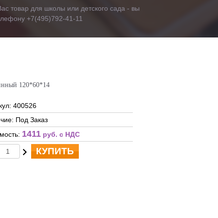
ас товар для школы или детского сада - вы
телефону +7(495)792-41-11
инный 120*60*14
кул: 400526
чие: Под Заказ
1411
мость:
руб. c НДС
КУПИТЬ