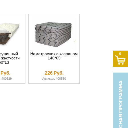
ружинный
Наматрасник с клапаном
0
 жесткости
140*65
60*13
 Руб.
226 Руб.
: 400529
Артикул: 400530