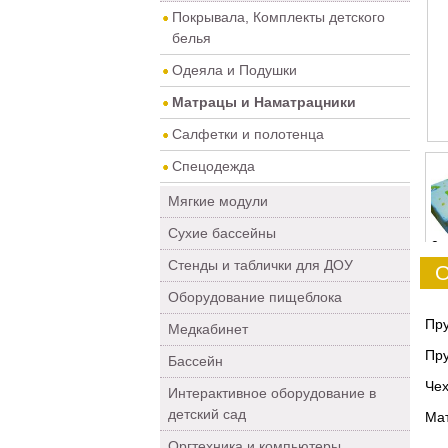
Покрывала, Комплекты детского
белья
Одеяла и Подушки
Матрацы и Наматрацники
Салфетки и полотенца
Спецодежда
Мягкие модули
Сухие бассейны
0
Стенды и таблички для ДОУ
О
Оборудование пищеблока
Пру
Медкабинет
Пру
Бассейн
Чех
Интерактивное оборудование в
детский сад
Мат
Оргтехника и компьютеры