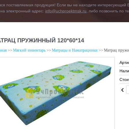
вся поставляемая продукция! Если вы не находите интересующий В
 на электронный адрес:
info@uchproektmsk.ru
, либо позвонить по 
ТРАЦ ПРУЖИННЫЙ 120*60*14
вная
Мягкий инвентарь
Матрацы и Наматрацники
Матрац пруж
Арти
Нали
Стои