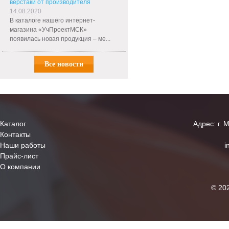
верстаки от производителя
14.08.2020
В каталоге нашего интернет-
магазина «УчПроектМСК»
появилась новая продукция – ме...
Все новости
Каталог
Адрес: г. 
Контакты
Наши работы
i
Прайс-лист
О компании
© 20