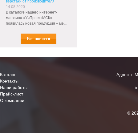
верстаки от производителя
14.08.2020
В каталоге нашего интернет-
магазина «УчПроектМСК»
появилась новая продукция – ме...
Все новости
Каталог
Адрес: г. 
Контакты
Наши работы
i
Прайс-лист
О компании
© 20