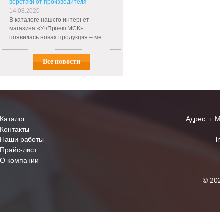
верстаки от производителя
14.08.2020
В каталоге нашего интернет-
магазина «УчПроектМСК»
появилась новая продукция – ме...
Все новости
Каталог
Адрес: г. 
Контакты
Наши работы
i
Прайс-лист
О компании
© 20