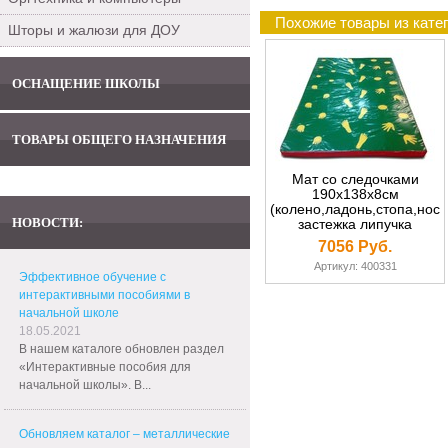
Похожие товары из кате
Шторы и жалюзи для ДОУ
ОСНАЩЕНИЕ ШКОЛЫ
ТОВАРЫ ОБЩЕГО НАЗНАЧЕНИЯ
Мат со следочками
190х138х8см
(колено,ладонь,стопа,носо
НОВОСТИ:
застежка липучка
7056 Руб.
Артикул: 400331
Эффективное обучение с
интерактивными пособиями в
начальной школе
18.05.2021
В нашем каталоге обновлен раздел
«Интерактивные пособия для
начальной школы». В...
Обновляем каталог – металлические