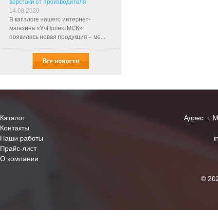
верстаки от производителя
14.08.2020
В каталоге нашего интернет-
магазина «УчПроектМСК»
появилась новая продукция – ме...
Все новости
Каталог
Адрес: г. 
Контакты
Наши работы
i
Прайс-лист
О компании
© 20