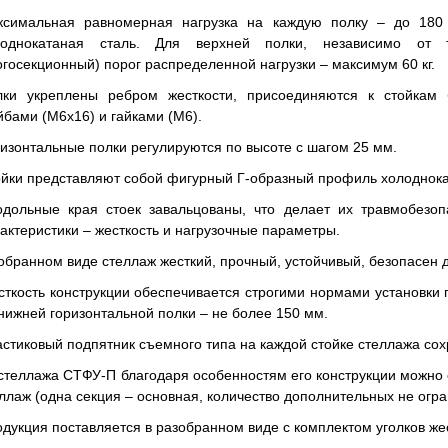
ксимальная равномерная нагрузка на каждую полку – до 180 
лоднокатаная сталь. Для верхней полки, независимо от 
госекционный) порог распределенной нагрузки – максимум 60 кг.
лки укреплены ребром жесткости, присоединяются к стойкам
бами (М6х16) и гайками (М6).
изонтальные полки регулируются по высоте с шагом 25 мм.
йки представляют собой фигурный Г-образный профиль холоднока
одольные края стоек завальцованы, что делает их травмобезо
актеристики – жесткость и нагрузочные параметры.
обранном виде стеллаж жесткий, прочный, устойчивый, безопасен 
ткость конструкции обеспечивается строгими нормами установки 
нижней горизонтальной полки – не более 150 мм.
стиковый подпятник съемного типа на каждой стойке стеллажа со
стеллажа СТФУ-П благодаря особенностям его конструкции можно
ллаж (одна секция – основная, количество дополнительных не огр
дукция поставляется в разобранном виде с комплектом уголков жест