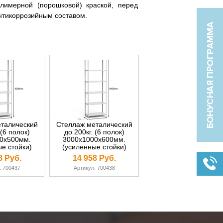
лимерной (порошковой) краской, перед
нтикоррозийным составом.
талический
Стеллаж металический
 (6 полок)
до 200кг. (6 полок)
0х500мм.
3000х1000х600мм.
е стойки)
(усиленные стойки)
8 Руб.
14 958 Руб.
: 700437
Артикул: 700438