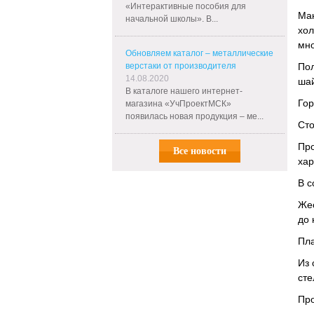
«Интерактивные пособия для
Ма
начальной школы». В...
хо
мно
Обновляем каталог – металлические
верстаки от производителя
По
14.08.2020
шай
В каталоге нашего интернет-
Гор
магазина «УчПроектМСК»
появилась новая продукция – ме...
Сто
Пр
Все новости
хар
В с
Жес
до 
Пла
Из 
сте
Про