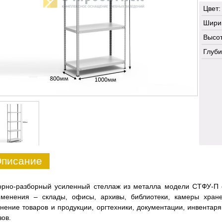
Цвет:
Шири
Высот
Глуби
писание
орно-разборный усиленный стеллаж из металла модели СТФУ-П 
именения – склады, офисы, архивы, библиотеки, камеры хран
нение товаров и продукции, оргтехники, документации, инвентар
зов.