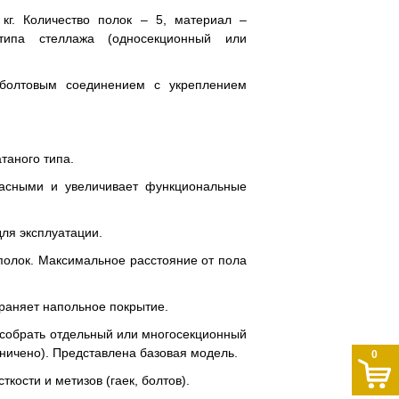
кг. Количество полок – 5, материал –
типа стеллажа (односекционный или
 болтовым соединением с укреплением
таного типа.
пасными и увеличивает функциональные
для эксплуатации.
полок. Максимальное расстояние от пола
храняет напольное покрытие.
 собрать отдельный или многосекционный
аничено). Представлена базовая модель.
0
кости и метизов (гаек, болтов).