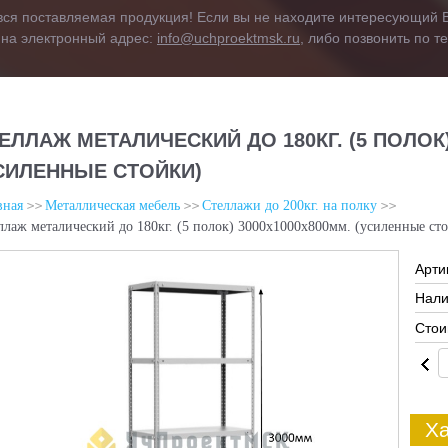
вся поставляемая продукция! Если вы не находите интересующий В
 на электронный адрес:
info@uchproektmsk.ru
, либо позвонить по 
ЕЛЛАЖ МЕТАЛИЧЕСКИЙ ДО 180КГ. (5 ПОЛОК)
СИЛЕННЫЕ СТОЙКИ)
вная
Металлическая мебель
Стеллажи до 200кг. на полку
ллаж металический до 180кг. (5 полок) 3000х1000х800мм. (усиленные ст
Арти
Нали
Стои
Ха