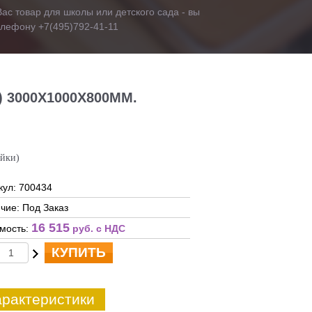
ас товар для школы или детского сада - вы
телефону +7(495)792-41-11
 3000Х1000Х800ММ.
ойки)
кул: 700434
чие: Под Заказ
16 515
мость:
руб. c НДС
КУПИТЬ
рактеристики