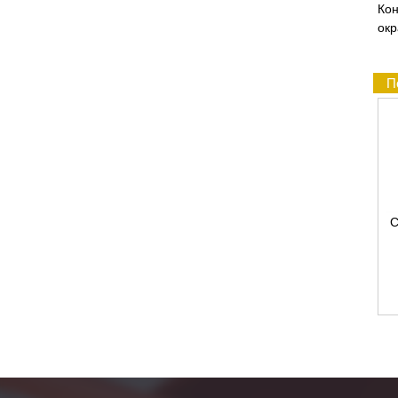
Ко
окр
П
С