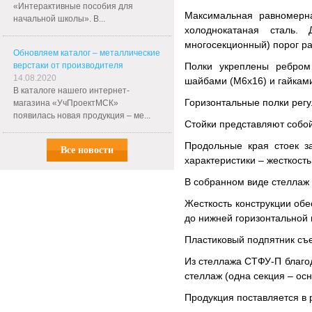
«Интерактивные пособия для
Максимальная равномерна
начальной школы». В...
холоднокатаная сталь.
многосекционный) порог ра
Обновляем каталог – металлические
верстаки от производителя
Полки укреплены ребром
14.08.2020
шайбами (М6х16) и гайками
В каталоге нашего интернет-
Горизонтальные полки регу
магазина «УчПроектМСК»
появилась новая продукция – ме...
Стойки представляют собо
Продольные края стоек з
Все новости
характеристики – жесткост
В собранном виде стеллаж 
Жесткость конструкции об
до нижней горизонтальной 
Пластиковый подпятник съе
Из стеллажа СТФУ-П благо
стеллаж (одна секция – ос
Продукция поставляется в р