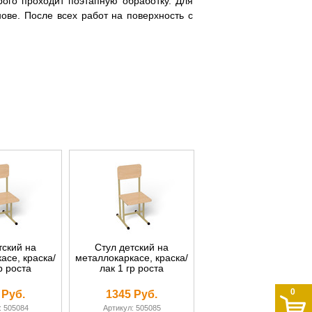
рого проходит поэтапную обработку. Для
нове. После всех работ на поверхность с
тский на
Стул детский на
асе, краска/
металлокаркасе, краска/
р роста
лак 1 гр роста
0
 Руб.
1345 Руб.
: 505084
Артикул: 505085