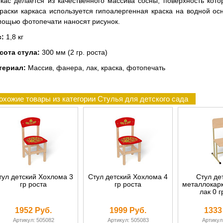
кас делается из качественного массива сосны, поверхность кото
раски каркаса используется гипоалергенная краска на водной ос
ощью фотопечати наносят рисунок.
с:
1,8 кг
сота стула:
300 мм (2 гр. роста)
териал:
Массив, фанера, лак, краска, фотопечать
охожие товары из категории Стулья для детского сада
тул детский Хохлома 3
Стул детский Хохлома 4
Стул де
гр роста
гр роста
металлокарк
лак 0 г
1952 Руб.
1999 Руб.
1333
Артикул: 505082
Артикул: 505083
Артикул