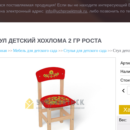
вся поставляемая продукция! Если вы не находите интересующий В
 на электронный адрес:
info@uchproektmsk.ru
, либо позвонить по 
УЛ ДЕТСКИЙ ХОХЛОМА 2 ГР РОСТА
вная
Мебель для детского сада
Стулья для детского сада
Стул детс
Арти
Нали
Стои
Ха
Вес: