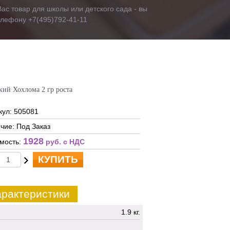
ас товар для школы или детского сада - вы
телефону +7(495)792-41-11
кий Хохлома 2 гр роста
кул: 505081
чие: Под Заказ
1928
мость:
руб. c НДС
КУПИТЬ
рактеристики
1.9 кг.