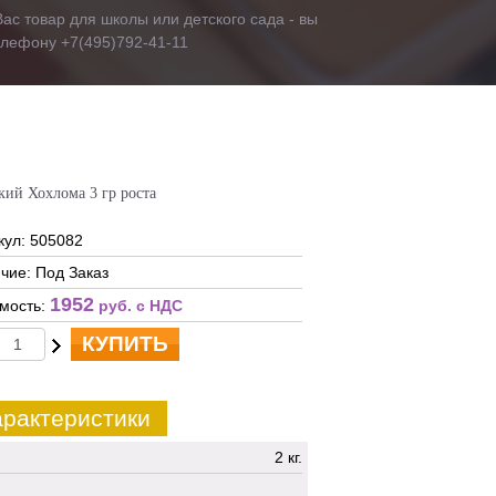
ас товар для школы или детского сада - вы
телефону +7(495)792-41-11
кий Хохлома 3 гр роста
кул: 505082
чие: Под Заказ
1952
мость:
руб. c НДС
КУПИТЬ
рактеристики
2 кг.