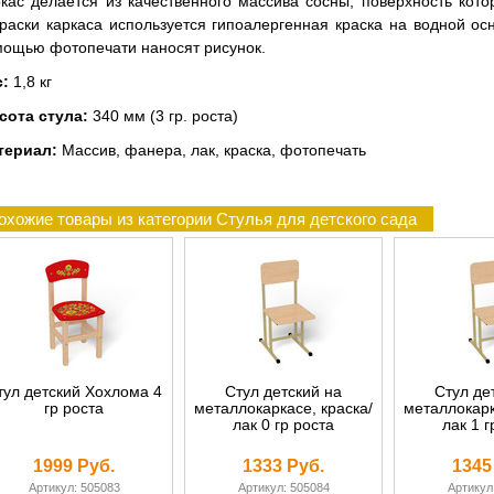
кас делается из качественного массива сосны, поверхность кото
раски каркаса используется гипоалергенная краска на водной ос
ощью фотопечати наносят рисунок.
с:
1,8 кг
сота стула:
340 мм (3 гр. роста)
териал:
Массив, фанера, лак, краска, фотопечать
охожие товары из категории Стулья для детского сада
тул детский Хохлома 4
Стул детский на
Стул де
гр роста
металлокаркасе, краска/
металлокарк
лак 0 гр роста
лак 1 г
1999 Руб.
1333 Руб.
1345
Артикул: 505083
Артикул: 505084
Артикул