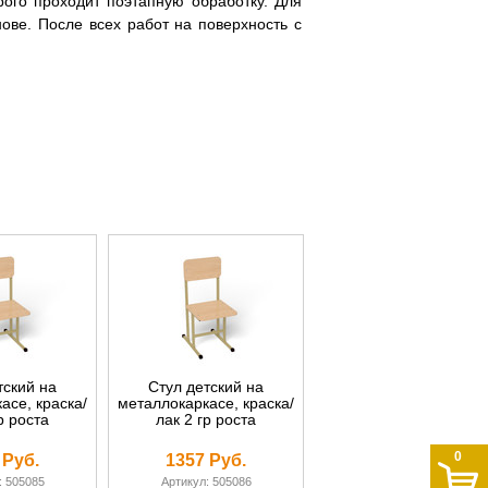
рого проходит поэтапную обработку. Для
нове. После всех работ на поверхность с
тский на
Стул детский на
асе, краска/
металлокаркасе, краска/
р роста
лак 2 гр роста
0
 Руб.
1357 Руб.
: 505085
Артикул: 505086