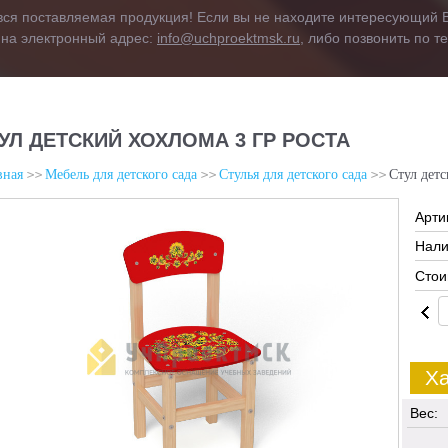
вся поставляемая продукция! Если вы не находите интересующий В
 на электронный адрес:
info@uchproektmsk.ru
, либо позвонить по 
УЛ ДЕТСКИЙ ХОХЛОМА 3 ГР РОСТА
вная
Мебель для детского сада
Стулья для детского сада
Стул детс
Арти
Нали
Стои
Ха
Вес: