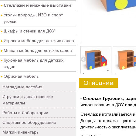
Стеллажи и книжные выставки
Уголки природы, ИЗО и спорт
уголки
Шкафы и стенки для ДОУ
Игровая мебель для детских садов
Мягкая мебель для детских садов
Кухонная мебель для детских
садов
4
5
0
1
Офисная мебель
Описание
Наглядные пособия
Игрушки и дидактические
«Стеллаж Грузовик, вар
материалы
использования в ДОУ или 
Роботы и Лаборатории
Стеллаж изготавливается и
Дверцы стеллажа цветны
Спортивное оборудование
длительностью эксплуатаци
Мягкий инвентарь