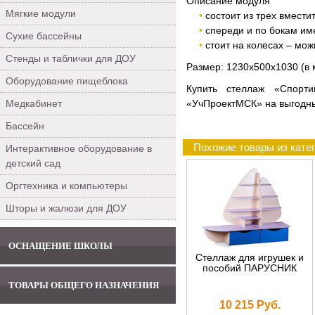
Описание модуля
Мягкие модули
состоит из трех вмести
спереди и по бокам им
Сухие бассейны
стоит на колесах – мож
Стенды и таблички для ДОУ
Размер: 1230х500х1030 (в 
Оборудование пищеблока
Купить стеллаж «Спорти
Медкабинет
«УчПроектМСК» на выгодных
Бассейн
Похожие товары из кате
Интерактивное оборудование в
детский сад
Оргтехника и компьютеры
Шторы и жалюзи для ДОУ
ОСНАЩЕНИЕ ШКОЛЫ
Стеллаж для игрушек и
пособий ПАРУСНИК
ТОВАРЫ ОБЩЕГО НАЗНАЧЕНИЯ
10 215 Руб.