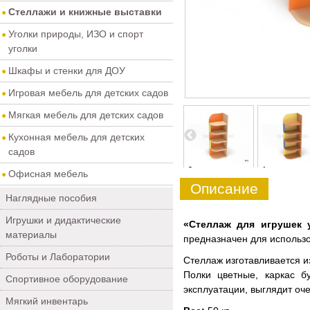
Стеллажи и книжные выставки
Уголки природы, ИЗО и спорт
уголки
Шкафы и стенки для ДОУ
Игровая мебель для детских садов
Мягкая мебель для детских садов
Кухонная мебель для детских
садов
4
5
0
1
Офисная мебель
Описание
Наглядные пособия
Игрушки и дидактические
«Стеллаж для игрушек 
материалы
предназначен для использ
Роботы и Лаборатории
Стеллаж изготавливается и
Полки цветные, каркас б
Спортивное оборудование
эксплуатации, выглядит оче
Мягкий инвентарь