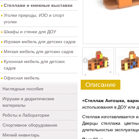
Стеллажи и книжные выставки
Уголки природы, ИЗО и спорт
уголки
Шкафы и стенки для ДОУ
Игровая мебель для детских садов
Мягкая мебель для детских садов
Кухонная мебель для детских
садов
4
5
0
1
Офисная мебель
Описание
Наглядные пособия
Игрушки и дидактические
«Стеллаж Антошка, вари
материалы
использования в ДОУ или 
Роботы и Лаборатории
Стеллаж изготавливается и
Дверцы стеллажа цветны
Спортивное оборудование
длительностью эксплуатаци
Мягкий инвентарь