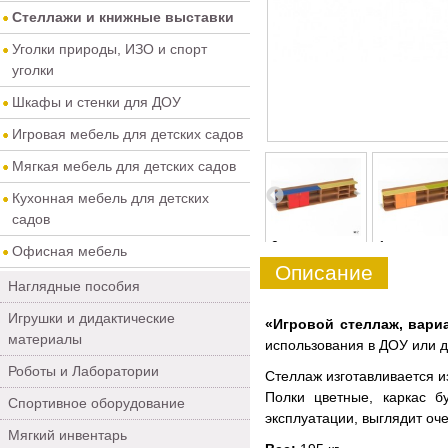
Стеллажи и книжные выставки
Уголки природы, ИЗО и спорт
уголки
Шкафы и стенки для ДОУ
Игровая мебель для детских садов
Мягкая мебель для детских садов
Кухонная мебель для детских
садов
4
5
0
1
Офисная мебель
Описание
Наглядные пособия
Игрушки и дидактические
«Игровой стеллаж, вари
материалы
использования в ДОУ или 
Роботы и Лаборатории
Стеллаж изготавливается и
Полки цветные, каркас б
Спортивное оборудование
эксплуатации, выглядит оче
Мягкий инвентарь