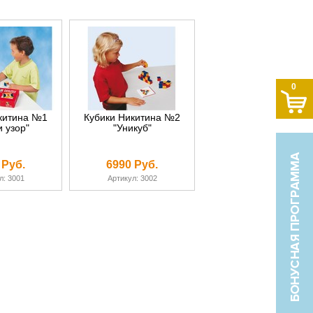
0
китина №1
Кубики Никитина №2
 узор"
"Уникуб"
 Руб.
6990 Руб.
л: 3001
Артикул: 3002