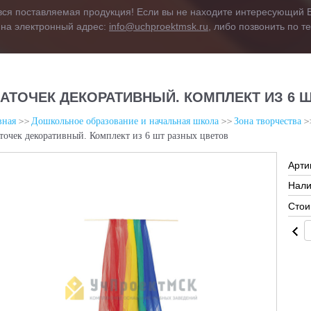
вся поставляемая продукция! Если вы не находите интересующий В
 на электронный адрес:
info@uchproektmsk.ru
, либо позвонить по 
АТОЧЕК ДЕКОРАТИВНЫЙ. КОМПЛЕКТ ИЗ 6 
вная
Дошкольное образование и начальная школа
Зона творчества
точек декоративный. Комплект из 6 шт разных цветов
Арти
Нали
Стои