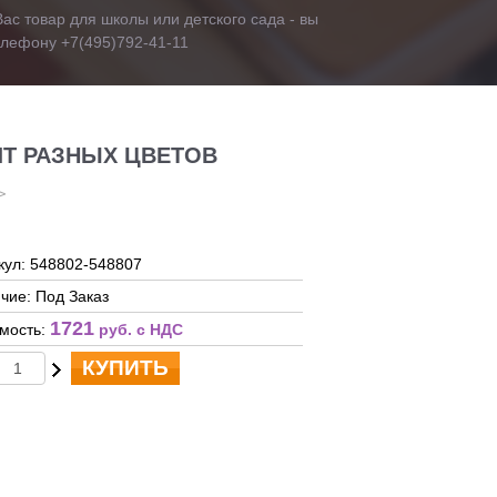
ас товар для школы или детского сада - вы
телефону +7(495)792-41-11
ШТ РАЗНЫХ ЦВЕТОВ
кул: 548802-548807
чие: Под Заказ
1721
мость:
руб. c НДС
КУПИТЬ