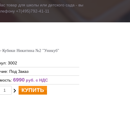
ас товар для школы или детского сада - вы
телефону +7(495)792-41-11
Кубики Никитина №2 "Уникуб"
кул: 3002
чие: Под Заказ
6990
мость:
руб. c НДС
КУПИТЬ