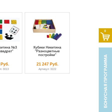
0
китина №3
Кубики Никитина
квадрат"
"Разноцветные
постройки"
 Руб.
21 247 Руб.
л: 3013
Артикул: 3222