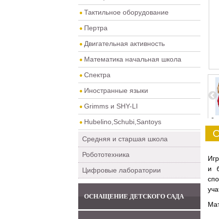
Тактильное оборудование
Пертра
Двигательная активность
Математика начальная школа
Спектра
Иностранные языки
Grimms и SHY-LI
1
2
3
4
0
Hubelino,Schubi,Santoys
О
Средняя и старшая школа
Робототехника
Игр
и 
Цифровые лаборатории
спо
уча
ОСНАЩЕНИЕ ДЕТСКОГО САДА
Мат