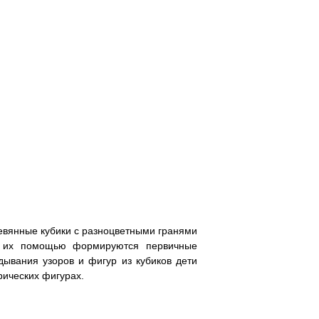
0
1
2
3
евянные кубики с разноцветными гранями
 с их помощью формируются первичные
дывания узоров и фигур из кубиков дети
рических фигурах.