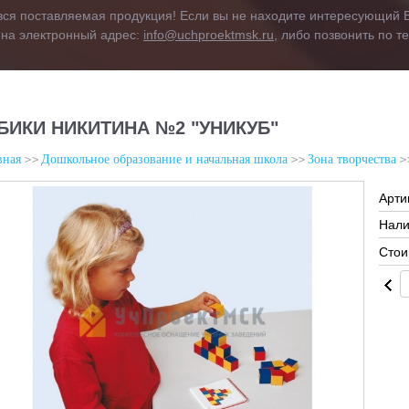
вся поставляемая продукция! Если вы не находите интересующий В
 на электронный адрес:
info@uchproektmsk.ru
, либо позвонить по 
БИКИ НИКИТИНА №2 "УНИКУБ"
вная
Дошкольное образование и начальная школа
Зона творчества
Арти
Нали
Стои