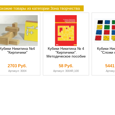
охожие товары из категории Зона творчества
Кубики Никитина №4
Кубики Никитина № 4
Кубики Ни
"Кирпичики"
"Кирпичики".
"Сложи 
Методическое пособие
2703 Руб.
58 Руб.
5441
Артикул: 3004
Артикул: 3004R,100
Артику