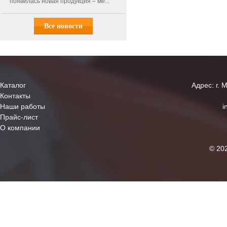
появилась новая продукция – ме...
Все новости
Каталог
Адрес: г. 
Контакты
Наши работы
i
Прайс-лист
О компании
© 20