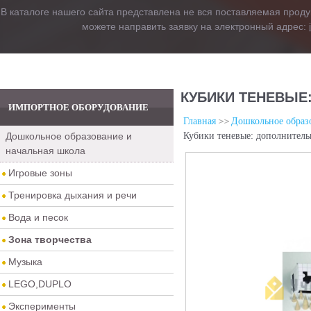
В каталоге нашего сайта представлена не вся поставляемая проду
можете направить заявку на электронный адрес:
КУБИКИ ТЕНЕВЫЕ
ИМПОРТНОЕ ОБОРУДОВАНИЕ
Главная
Дошкольное образо
Дошкольное образование и
Кубики теневые: дополнител
начальная школа
Игровые зоны
Тренировка дыхания и речи
Вода и песок
Зона творчества
Музыка
LEGO,DUPLO
Эксперименты