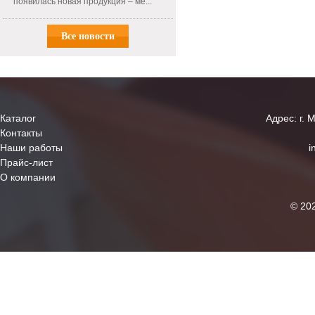
появилась новая продукция – ме...
Все новости
Каталог
Адрес: г. 
Контакты
Наши работы
i
Прайс-лист
О компании
© 20