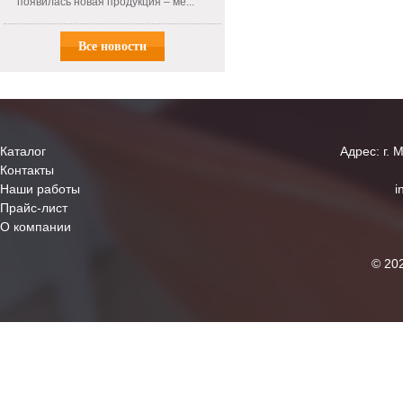
появилась новая продукция – ме...
Все новости
Каталог
Адрес: г. 
Контакты
Наши работы
i
Прайс-лист
О компании
© 20