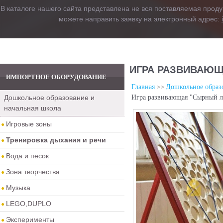
В каталоге нашего сайта представлена не вся поставляемая проду
можете направить заявку на электронный адрес:
ИГРА РАЗВИВАЮЩ
ИМПОРТНОЕ ОБОРУДОВАНИЕ
Главная
Дошкольное образо
Дошкольное образование и
Игра развивающая "Сырный л
начальная школа
Игровые зоны
Тренировка дыхания и речи
Вода и песок
Зона творчества
Музыка
LEGO,DUPLO
Эксперименты