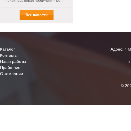
появилась новая продукция – ме...
Все новости
Каталог
Адрес: г. 
Контакты
Наши работы
i
Прайс-лист
О компании
© 20